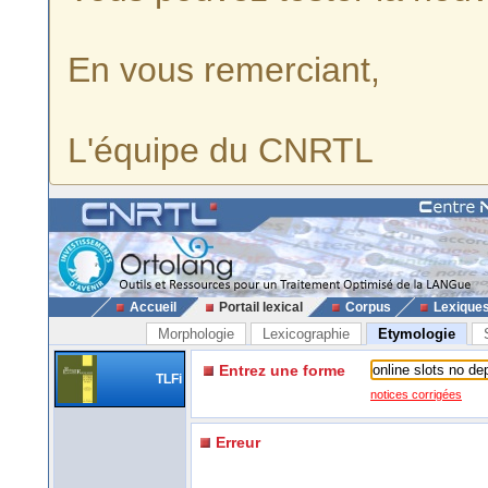
En vous remerciant,
L'équipe du CNRTL
Accueil
Portail lexical
Corpus
Lexique
Morphologie
Lexicographie
Etymologie
Entrez une forme
TLFi
notices corrigées
Erreur