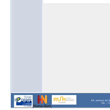
44, avenue de l
Tél. : 