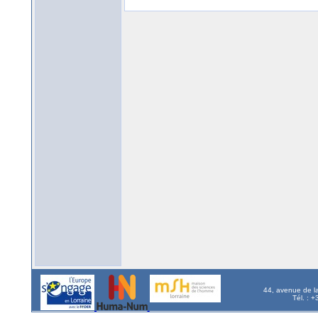
44, avenue de l
Tél. : 