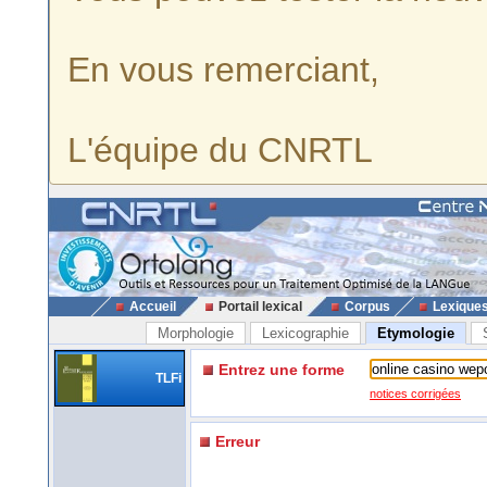
En vous remerciant,
L'équipe du CNRTL
Accueil
Portail lexical
Corpus
Lexique
Morphologie
Lexicographie
Etymologie
Entrez une forme
TLFi
notices corrigées
Erreur