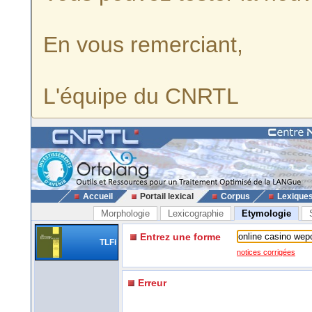
En vous remerciant,
L'équipe du CNRTL
Accueil
Portail lexical
Corpus
Lexique
Morphologie
Lexicographie
Etymologie
Entrez une forme
TLFi
notices corrigées
Erreur