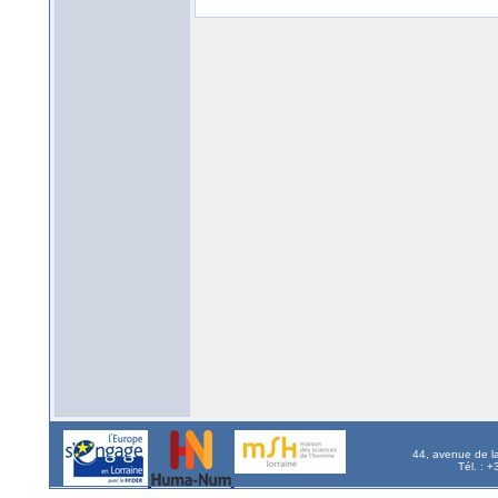
44, avenue de l
Tél. : 