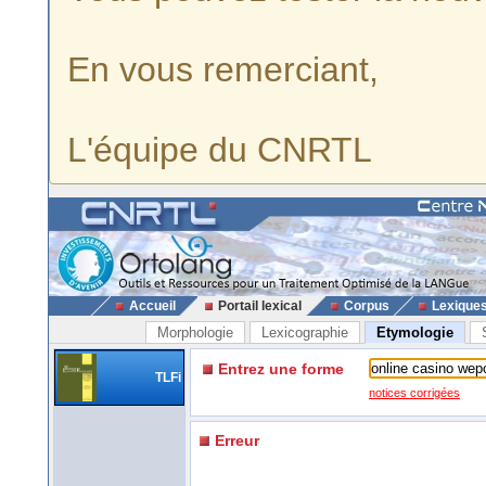
En vous remerciant,
L'équipe du CNRTL
Accueil
Portail lexical
Corpus
Lexique
Morphologie
Lexicographie
Etymologie
Entrez une forme
TLFi
notices corrigées
Erreur