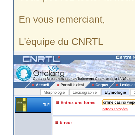
En vous remerciant,
L'équipe du CNRTL
Accueil
Portail lexical
Corpus
Lexique
Morphologie
Lexicographie
Etymologie
Entrez une forme
TLFi
notices corrigées
Erreur