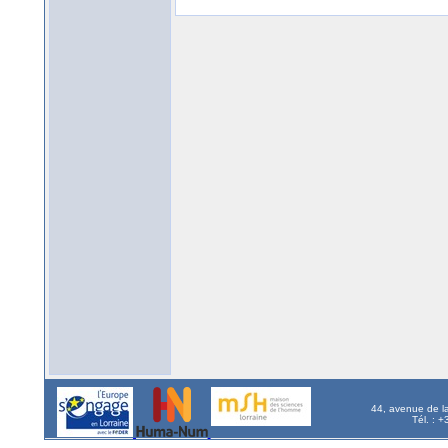
44, avenue de l
Tél. : 