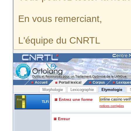
En vous remerciant,
L'équipe du CNRTL
Accueil
Portail lexical
Corpus
Lexique
Morphologie
Lexicographie
Etymologie
Entrez une forme
TLFi
notices corrigées
Erreur