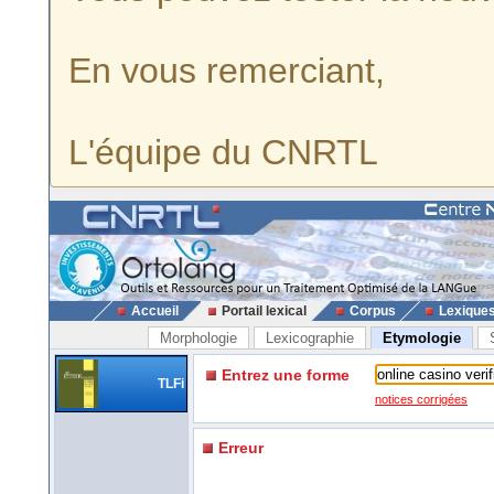
En vous remerciant,
L'équipe du CNRTL
Accueil
Portail lexical
Corpus
Lexique
Morphologie
Lexicographie
Etymologie
Entrez une forme
TLFi
notices corrigées
Erreur