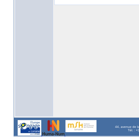
44, avenue de l
Tél. : 