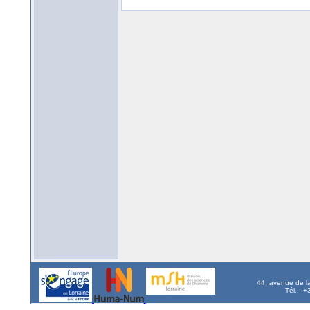
44, avenue de l
Tél. : 