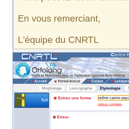
En vous remerciant,
L'équipe du CNRTL
Accueil
Portail lexical
Corpus
Lexique
Morphologie
Lexicographie
Etymologie
Entrez une forme
TLFi
notices corrigées
Erreur