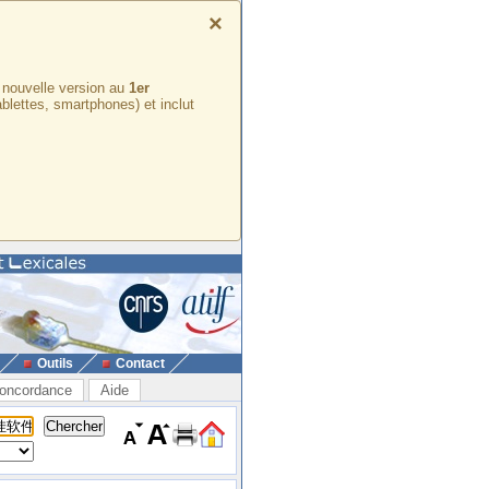
×
e nouvelle version au
1er
ablettes, smartphones) et inclut
Outils
Contact
oncordance
Aide