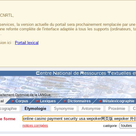
u CNRTL,
services, la version actuelle du portail sera prochainement remplacée par un
 une refonte complète de l'interface adaptée à tous les supports (ordinateurs, t
.
ion ici :
Portail lexical
cal
Corpus
Lexiques
Dictionnaires
Métalexicographie
cographie
Etymologie
Synonymie
Antonymie
Proxémie
C
ne forme
notices corrigées
catégorie :