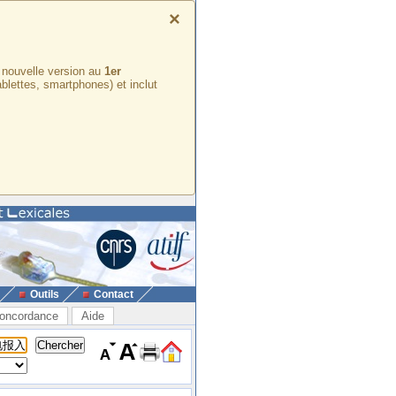
×
e nouvelle version au
1er
ablettes, smartphones) et inclut
Outils
Contact
oncordance
Aide