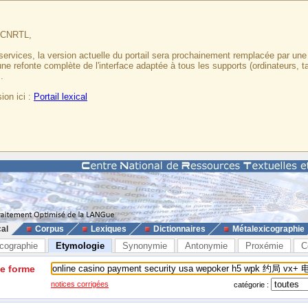
u CNRTL,
services, la version actuelle du portail sera prochainement remplacée par un
 une refonte complète de l'interface adaptée à tous les supports (ordinateurs, t
.
ion ici :
Portail lexical
cal
Corpus
Lexiques
Dictionnaires
Métalexicographie
cographie
Etymologie
Synonymie
Antonymie
Proxémie
C
ne forme
notices corrigées
catégorie :