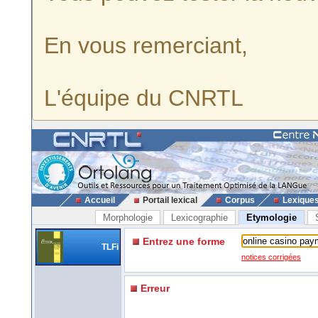
En vous remerciant,
L'équipe du CNRTL
Accueil
Portail lexical
Corpus
Lexique
Morphologie
Lexicographie
Etymologie
Entrez une forme
TLFi
notices corrigées
Erreur