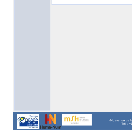
44, avenue de l
Tél. : 