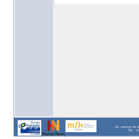
44, avenue de l
Tél. : 