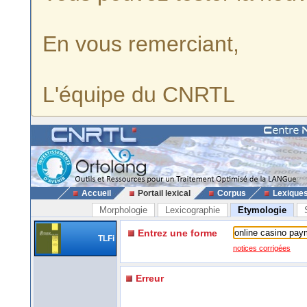
En vous remerciant,
L'équipe du CNRTL
Accueil
Portail lexical
Corpus
Lexique
Morphologie
Lexicographie
Etymologie
Entrez une forme
TLFi
notices corrigées
Erreur