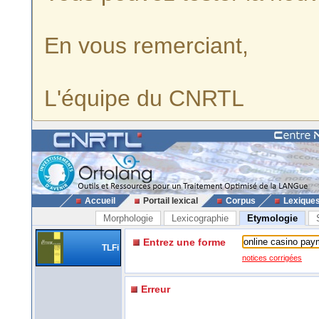
En vous remerciant,
L'équipe du CNRTL
Accueil
Portail lexical
Corpus
Lexique
Morphologie
Lexicographie
Etymologie
Entrez une forme
TLFi
notices corrigées
Erreur