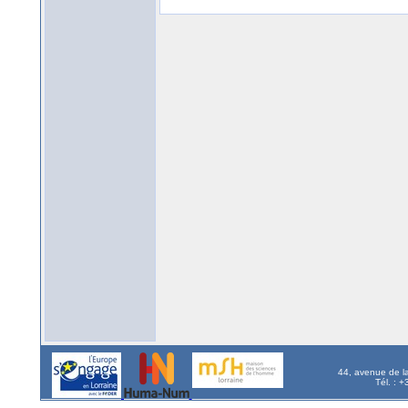
44, avenue de l
Tél. : 