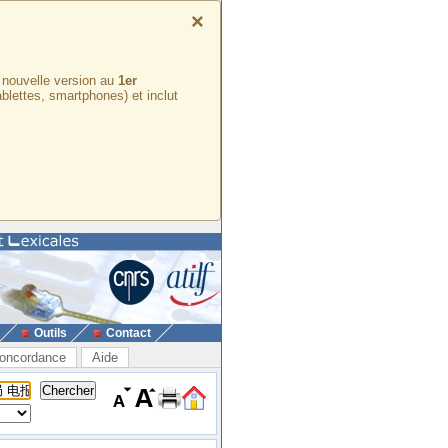
×
e nouvelle version au
1er
ablettes, smartphones) et inclut
Outils
Contact
oncordance
Aide