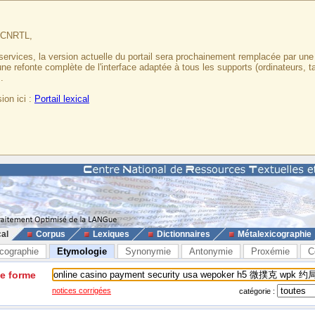
u CNRTL,
services, la version actuelle du portail sera prochainement remplacée par un
 une refonte complète de l'interface adaptée à tous les supports (ordinateurs, t
.
ion ici :
Portail lexical
cal
Corpus
Lexiques
Dictionnaires
Métalexicographie
cographie
Etymologie
Synonymie
Antonymie
Proxémie
C
ne forme
notices corrigées
catégorie :