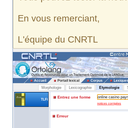
En vous remerciant,
L'équipe du CNRTL
Accueil
Portail lexical
Corpus
Lexique
Morphologie
Lexicographie
Etymologie
Entrez une forme
TLFi
notices corrigées
Erreur