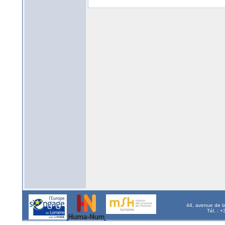
44, avenue de l
Tél. : 