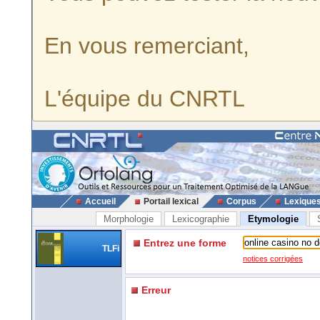
En vous remerciant,
L'équipe du CNRTL
Accueil
Portail lexical
Corpus
Lexique
Morphologie
Lexicographie
Etymologie
Entrez une forme
TLFi
notices corrigées
Erreur