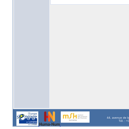
44, avenue de l
Tél. : 