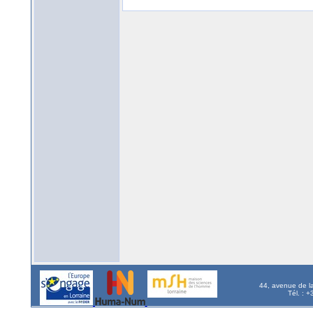
44, avenue de l
Tél. : 