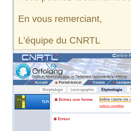
En vous remerciant,
L'équipe du CNRTL
Accueil
Portail lexical
Corpus
Lexique
Morphologie
Lexicographie
Etymologie
Entrez une forme
TLFi
notices corrigées
Erreur