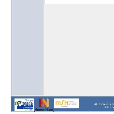
44, avenue de l
Tél. : 