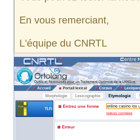
En vous remerciant,
L'équipe du CNRTL
Accueil
Portail lexical
Corpus
Lexique
Morphologie
Lexicographie
Etymologie
Entrez une forme
TLFi
notices corrigées
Erreur