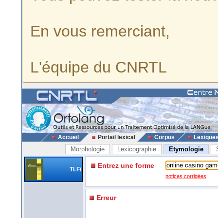
En vous remerciant,
L'équipe du CNRTL
Accueil
Portail lexical
Corpus
Lexique
Morphologie
Lexicographie
Etymologie
Entrez une forme
TLFi
notices corrigées
Erreur