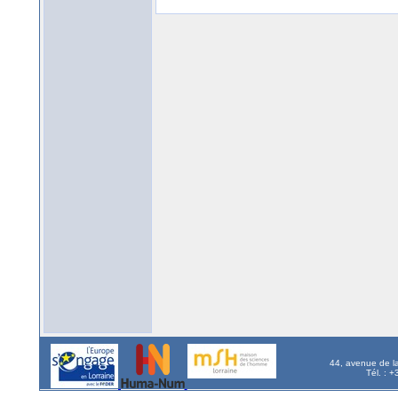
44, avenue de l
Tél. : 