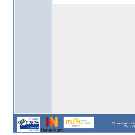
44, avenue de l
Tél. : 