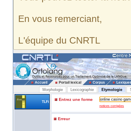
En vous remerciant,
L'équipe du CNRTL
Accueil
Portail lexical
Corpus
Lexique
Morphologie
Lexicographie
Etymologie
Entrez une forme
TLFi
notices corrigées
Erreur