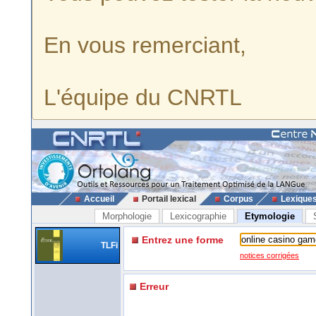
En vous remerciant,
L'équipe du CNRTL
Accueil
Portail lexical
Corpus
Lexique
Morphologie
Lexicographie
Etymologie
Entrez une forme
TLFi
notices corrigées
Erreur