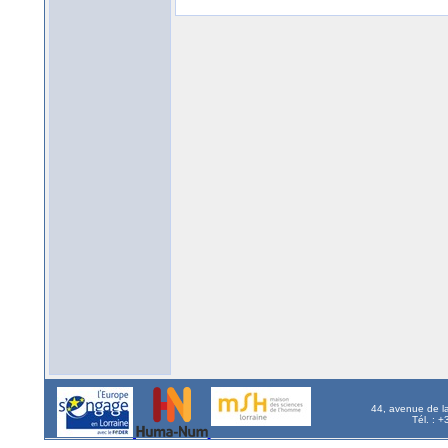
44, avenue de l
Tél. : 