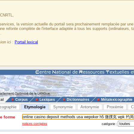
u CNRTL,
services, la version actuelle du portail sera prochainement remplacée par un
 une refonte complète de l'interface adaptée à tous les supports (ordinateurs, t
.
ion ici :
Portail lexical
cal
Corpus
Lexiques
Dictionnaires
Métalexicographie
cographie
Etymologie
Synonymie
Antonymie
Proxémie
C
ne forme
notices corrigées
catégorie :