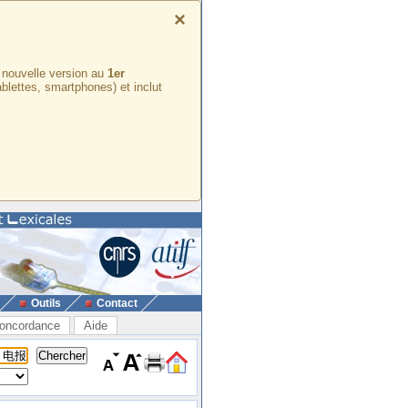
×
e nouvelle version au
1er
ablettes, smartphones) et inclut
Outils
Contact
oncordance
Aide