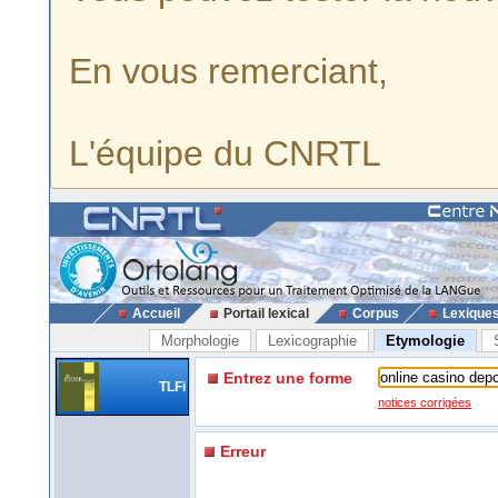
En vous remerciant,
L'équipe du CNRTL
Accueil
Portail lexical
Corpus
Lexique
Morphologie
Lexicographie
Etymologie
Entrez une forme
TLFi
notices corrigées
Erreur