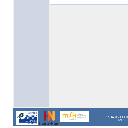
44, avenue de l
Tél. : 