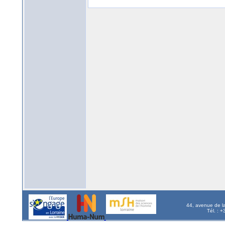
44, avenue de l
Tél. : 