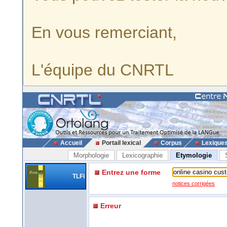
En vous remerciant,
L'équipe du CNRTL
Accueil
Portail lexical
Corpus
Lexique
Morphologie
Lexicographie
Etymologie
Entrez une forme
TLFi
notices corrigées
Erreur