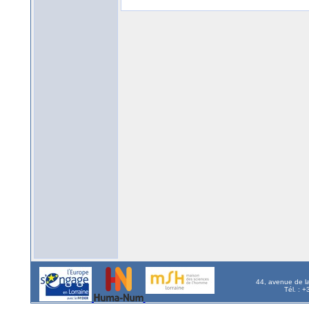
44, avenue de l
Tél. : 