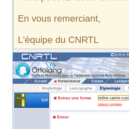
En vous remerciant,
L'équipe du CNRTL
Accueil
Portail lexical
Corpus
Lexique
Morphologie
Lexicographie
Etymologie
Entrez une forme
TLFi
notices corrigées
Erreur