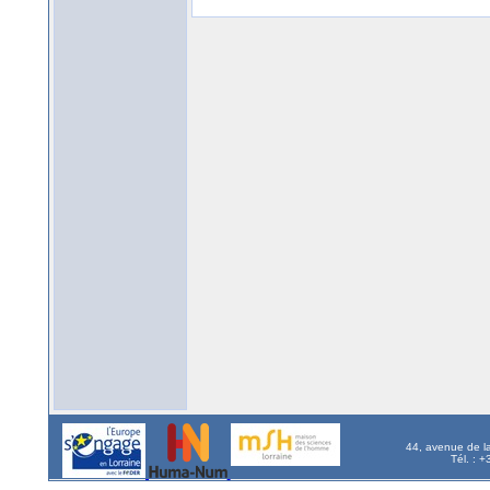
44, avenue de l
Tél. : 