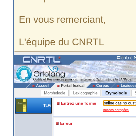
En vous remerciant,
L'équipe du CNRTL
Accueil
Portail lexical
Corpus
Lexique
Morphologie
Lexicographie
Etymologie
Entrez une forme
TLFi
notices corrigées
Erreur