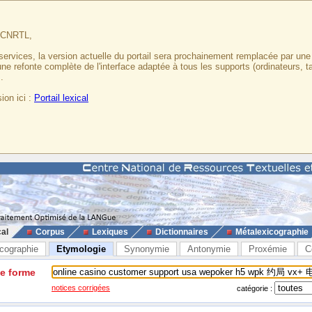
u CNRTL,
services, la version actuelle du portail sera prochainement remplacée par un
 une refonte complète de l'interface adaptée à tous les supports (ordinateurs, t
.
ion ici :
Portail lexical
cal
Corpus
Lexiques
Dictionnaires
Métalexicographie
cographie
Etymologie
Synonymie
Antonymie
Proxémie
C
ne forme
notices corrigées
catégorie :