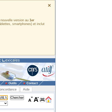
×
e nouvelle version au
1er
ablettes, smartphones) et inclut
Outils
Contact
oncordance
Aide