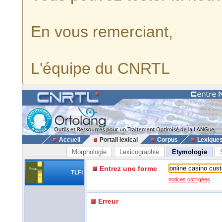
En vous remerciant,
L'équipe du CNRTL
Accueil
Portail lexical
Corpus
Lexique
Morphologie
Lexicographie
Etymologie
Entrez une forme
TLFi
notices corrigées
Erreur