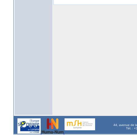
44, avenue de l
Tél. : 