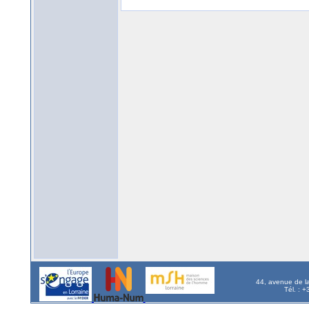
44, avenue de l
Tél. : 