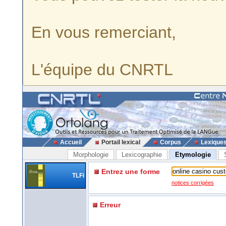
En vous remerciant,
L'équipe du CNRTL
Accueil
Portail lexical
Corpus
Lexique
Morphologie
Lexicographie
Etymologie
Entrez une forme
TLFi
notices corrigées
Erreur