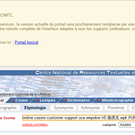
u CNRTL,
services, la version actuelle du portail sera prochainement remplacée par un
 une refonte complète de l'interface adaptée à tous les supports (ordinateurs, t
.
ion ici :
Portail lexical
cal
Corpus
Lexiques
Dictionnaires
Métalexicographie
cographie
Etymologie
Synonymie
Antonymie
Proxémie
C
ne forme
notices corrigées
catégorie :