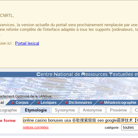
u CNRTL,
services, la version actuelle du portail sera prochainement remplacée par un
 une refonte complète de l'interface adaptée à tous les supports (ordinateurs, t
.
ion ici :
Portail lexical
cal
Corpus
Lexiques
Dictionnaires
Métalexicographie
cographie
Etymologie
Synonymie
Antonymie
Proxémie
C
ne forme
notices corrigées
catégorie :