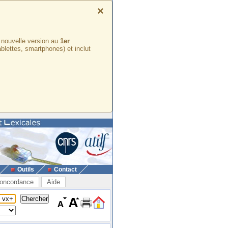
×
e nouvelle version au
1er
ablettes, smartphones) et inclut
Outils
Contact
oncordance
Aide