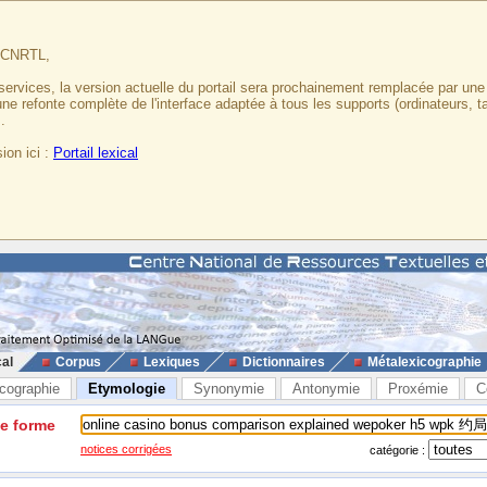
u CNRTL,
services, la version actuelle du portail sera prochainement remplacée par un
 une refonte complète de l'interface adaptée à tous les supports (ordinateurs, t
.
ion ici :
Portail lexical
cal
Corpus
Lexiques
Dictionnaires
Métalexicographie
cographie
Etymologie
Synonymie
Antonymie
Proxémie
C
ne forme
notices corrigées
catégorie :