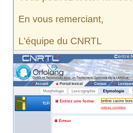
En vous remerciant,
L'équipe du CNRTL
Accueil
Portail lexical
Corpus
Lexique
Morphologie
Lexicographie
Etymologie
Entrez une forme
TLFi
notices corrigées
Erreur