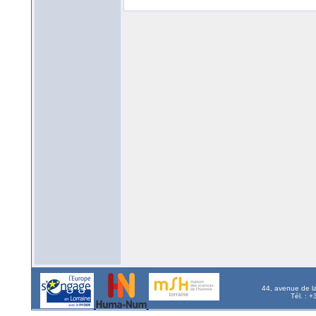
44, avenue de l
Tél. : 