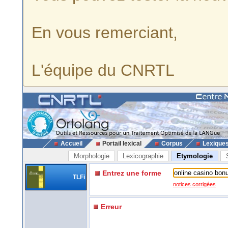
En vous remerciant,
L'équipe du CNRTL
Accueil
Portail lexical
Corpus
Lexique
Morphologie
Lexicographie
Etymologie
Entrez une forme
TLFi
notices corrigées
Erreur