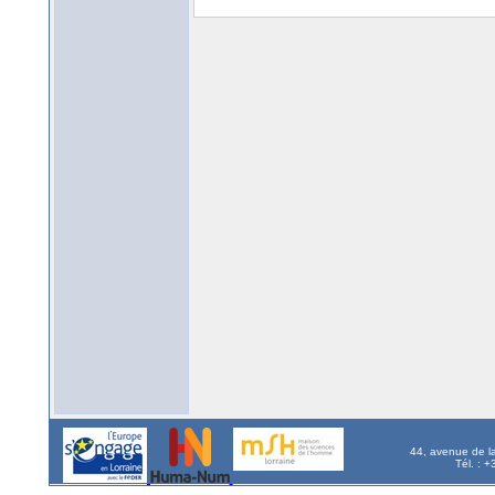
44, avenue de l
Tél. : 