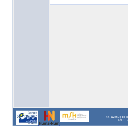
44, avenue de l
Tél. : 