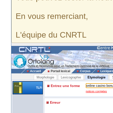
En vous remerciant,
L'équipe du CNRTL
Accueil
Portail lexical
Corpus
Lexique
Morphologie
Lexicographie
Etymologie
Entrez une forme
TLFi
notices corrigées
Erreur