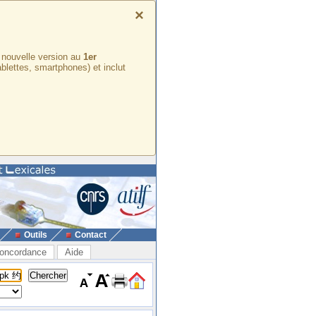
×
e nouvelle version au
1er
ablettes, smartphones) et inclut
Outils
Contact
oncordance
Aide