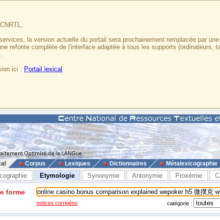
u CNRTL,
services, la version actuelle du portail sera prochainement remplacée par un
 une refonte complète de l'interface adaptée à tous les supports (ordinateurs, t
.
ion ici :
Portail lexical
cal
Corpus
Lexiques
Dictionnaires
Métalexicographie
cographie
Etymologie
Synonymie
Antonymie
Proxémie
C
ne forme
notices corrigées
catégorie :