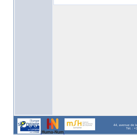
44, avenue de l
Tél. : 