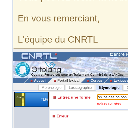
En vous remerciant,
L'équipe du CNRTL
Accueil
Portail lexical
Corpus
Lexique
Morphologie
Lexicographie
Etymologie
Entrez une forme
TLFi
notices corrigées
Erreur