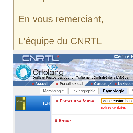
En vous remerciant,
L'équipe du CNRTL
Accueil
Portail lexical
Corpus
Lexique
Morphologie
Lexicographie
Etymologie
Entrez une forme
TLFi
notices corrigées
Erreur