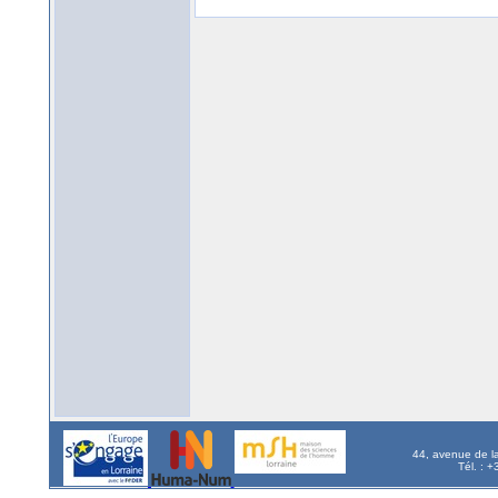
44, avenue de l
Tél. : 