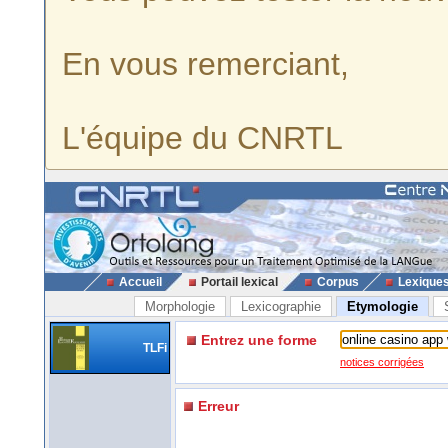
En vous remerciant,
L'équipe du CNRTL
Accueil
Portail lexical
Corpus
Lexique
Morphologie
Lexicographie
Etymologie
Entrez une forme
TLFi
notices corrigées
Erreur