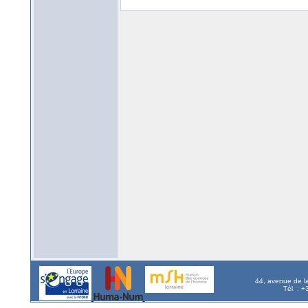
44, avenue de l
Tél. : 