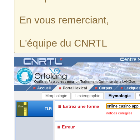
En vous remerciant,
L'équipe du CNRTL
Accueil
Portail lexical
Corpus
Lexique
Morphologie
Lexicographie
Etymologie
Entrez une forme
TLFi
notices corrigées
Erreur