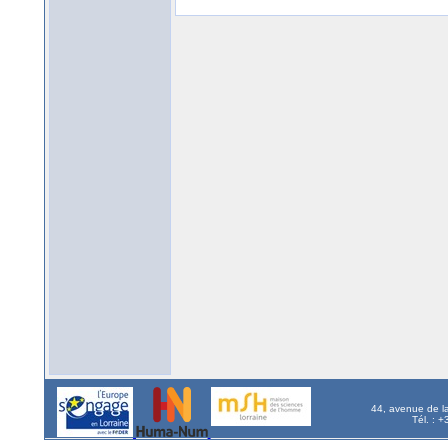
44, avenue de l
Tél. : 