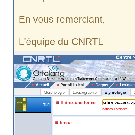
En vous remerciant,
L'équipe du CNRTL
Accueil
Portail lexical
Corpus
Lexique
Morphologie
Lexicographie
Etymologie
Entrez une forme
TLFi
notices corrigées
Erreur