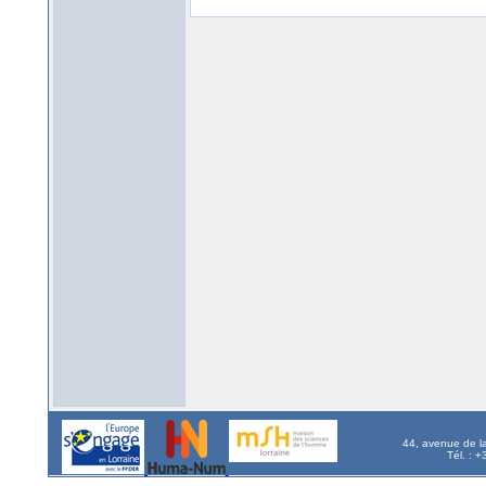
44, avenue de l
Tél. : 