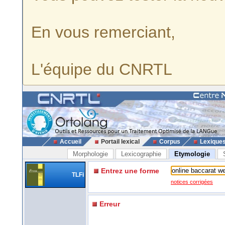
En vous remerciant,
L'équipe du CNRTL
Accueil
Portail lexical
Corpus
Lexique
Morphologie
Lexicographie
Etymologie
Entrez une forme
TLFi
notices corrigées
Erreur