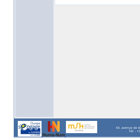
44, avenue de l
Tél. : 