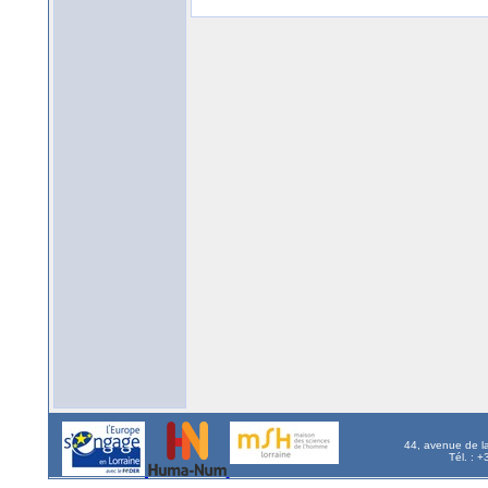
44, avenue de l
Tél. : 