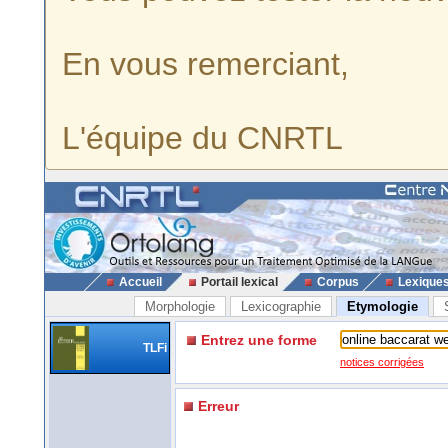
En vous remerciant,
L'équipe du CNRTL
Accueil
Portail lexical
Corpus
Lexique
Morphologie
Lexicographie
Etymologie
Entrez une forme
TLFi
notices corrigées
Erreur