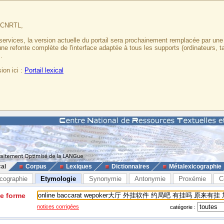
u CNRTL,
services, la version actuelle du portail sera prochainement remplacée par un
 une refonte complète de l'interface adaptée à tous les supports (ordinateurs, t
.
ion ici :
Portail lexical
cal
Corpus
Lexiques
Dictionnaires
Métalexicographie
cographie
Etymologie
Synonymie
Antonymie
Proxémie
C
ne forme
notices corrigées
catégorie :