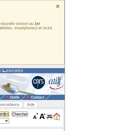
×
e nouvelle version au
1er
ablettes, smartphones) et inclut
Outils
Contact
oncordance
Aide