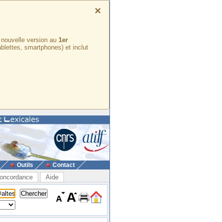
×
e nouvelle version au
1er
ablettes, smartphones) et inclut
Outils
Contact
oncordance
Aide