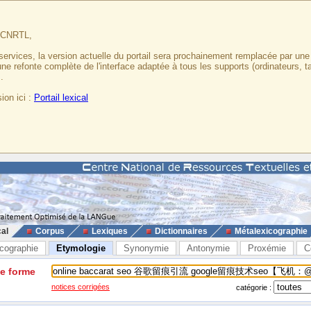
u CNRTL,
services, la version actuelle du portail sera prochainement remplacée par un
 une refonte complète de l'interface adaptée à tous les supports (ordinateurs, t
.
ion ici :
Portail lexical
cal
Corpus
Lexiques
Dictionnaires
Métalexicographie
cographie
Etymologie
Synonymie
Antonymie
Proxémie
C
ne forme
notices corrigées
catégorie :