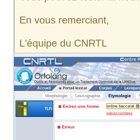
En vous remerciant,
L'équipe du CNRTL
Accueil
Portail lexical
Corpus
Lexique
Morphologie
Lexicographie
Etymologie
Entrez une forme
TLFi
notices corrigées
Erreur