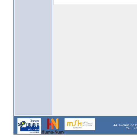
44, avenue de l
Tél. : 