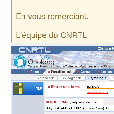
En vous remerciant,
L'équipe du CNRTL
Accueil
Portail lexical
Corpus
Lexique
Morphologie
Lexicographie
Etymologie
Entrez une forme
TLFi
notices corrigées
NULLIPARE
, adj. et subst. fém.
Étymol. et Hist.
1865 (
-
). For
Littré
Robin