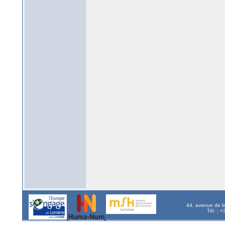
44, avenue de l
Tél. : 