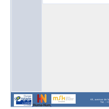
44, avenue de l
Tél. : 