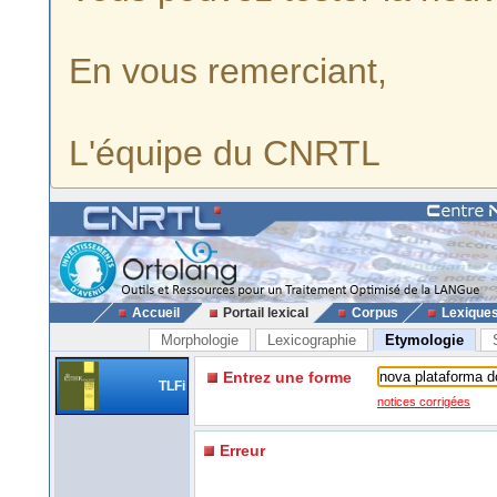
En vous remerciant,
L'équipe du CNRTL
Accueil
Portail lexical
Corpus
Lexique
Morphologie
Lexicographie
Etymologie
Entrez une forme
TLFi
notices corrigées
Erreur