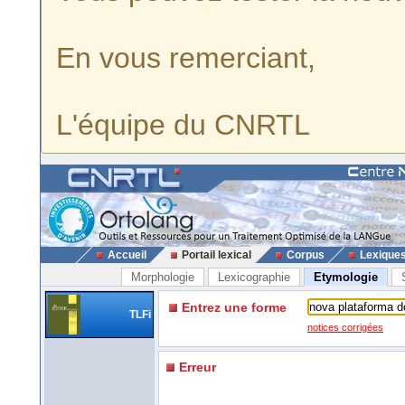
En vous remerciant,
L'équipe du CNRTL
Accueil
Portail lexical
Corpus
Lexique
Morphologie
Lexicographie
Etymologie
Entrez une forme
TLFi
notices corrigées
Erreur