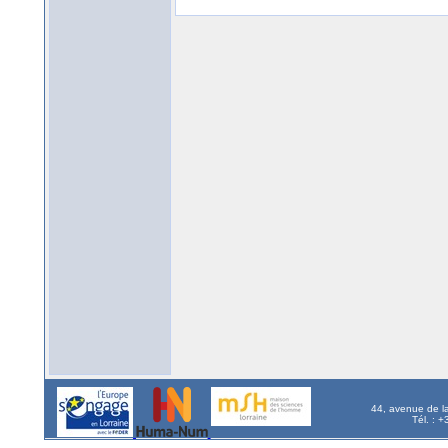
44, avenue de l
Tél. : 