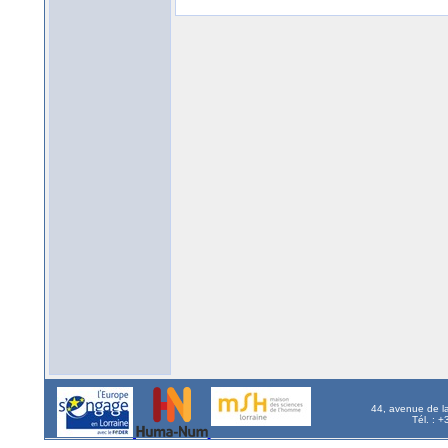
44, avenue de l
Tél. : 