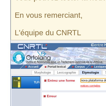
En vous remerciant,
L'équipe du CNRTL
Accueil
Portail lexical
Corpus
Lexique
Morphologie
Lexicographie
Etymologie
Entrez une forme
TLFi
notices corrigées
Erreur